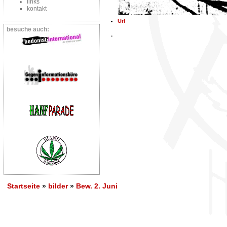
links
kontakt
Url
besuche auch:
Startseite
»
bilder
»
Bew. 2. Juni