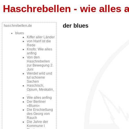
Haschrebellen - wie alles a
der blues
haschrebellen.de
blues
Kiffer aller Länder
von Hanf ist die
Rede
Knofo: Wie alles
anfing
Von den
Haschrebellen
zur Bewegung 2.
Juni
Werdet wild und
tut schoene
Sachen
Haschisch,
Opium, Meskalin,
...
Wie alles anfing
Der Berliner
»Blues«
Die Erschießung
des Georg von
Rauch
Die Jahre der
Kommune I