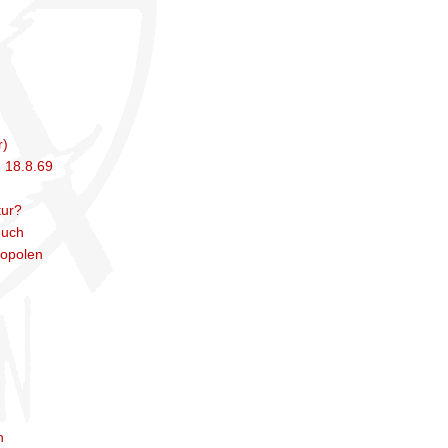
r)
m 18.8.69
tur?
euch
ropolen
h