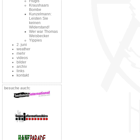
Flugis
Kraushaars
Bombe
Kunzelmann:
Leisten Sie
keinen
Widerstand!
Wer war Thomas
Weisbecker
Yippies
2. juni
weather
mehr
videos
bilder
archiv
links
kontakt
besuche auch: