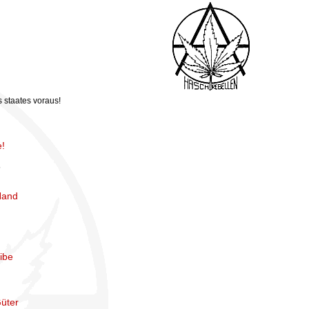
s staates voraus!
e!
s
 Hand
ibe
Güter