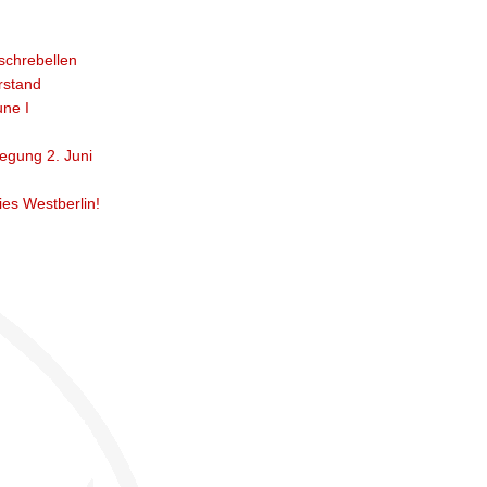
schrebellen
rstand
ne I
egung 2. Juni
ies Westberlin!