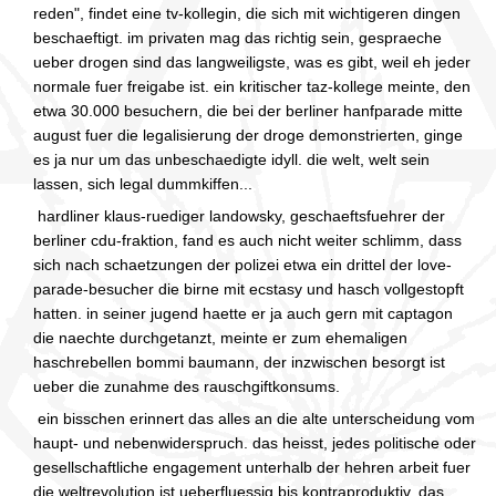
reden", findet eine tv-kollegin, die sich mit wichtigeren dingen
beschaeftigt. im privaten mag das richtig sein, gespraeche
ueber drogen sind das langweiligste, was es gibt, weil eh jeder
normale fuer freigabe ist. ein kritischer taz-kollege meinte, den
etwa 30.000 besuchern, die bei der berliner hanfparade mitte
august fuer die legalisierung der droge demonstrierten, ginge
es ja nur um das unbeschaedigte idyll. die welt, welt sein
lassen, sich legal dummkiffen...
hardliner klaus-ruediger landowsky, geschaeftsfuehrer der
berliner cdu-fraktion, fand es auch nicht weiter schlimm, dass
sich nach schaetzungen der polizei etwa ein drittel der love-
parade-besucher die birne mit ecstasy und hasch vollgestopft
hatten. in seiner jugend haette er ja auch gern mit captagon
die naechte durchgetanzt, meinte er zum ehemaligen
haschrebellen bommi baumann, der inzwischen besorgt ist
ueber die zunahme des rauschgiftkonsums.
ein bisschen erinnert das alles an die alte unterscheidung vom
haupt- und nebenwiderspruch. das heisst, jedes politische oder
gesellschaftliche engagement unterhalb der hehren arbeit fuer
die weltrevolution ist ueberfluessig bis kontraproduktiv. das