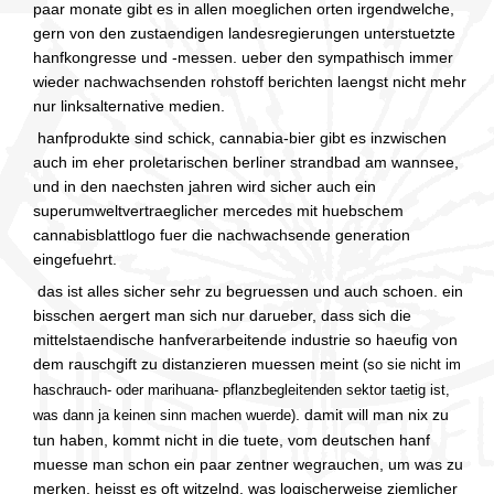
paar monate gibt es in allen moeglichen orten irgendwelche,
gern von den zustaendigen landesregierungen unterstuetzte
hanfkongresse und -messen. ueber den sympathisch immer
wieder nachwachsenden rohstoff berichten laengst nicht mehr
nur linksalternative medien.
hanfprodukte sind schick, cannabia-bier gibt es inzwischen
auch im eher proletarischen berliner strandbad am wannsee,
und in den naechsten jahren wird sicher auch ein
superumweltvertraeglicher mercedes mit huebschem
cannabisblattlogo fuer die nachwachsende generation
eingefuehrt.
das ist alles sicher sehr zu begruessen und auch schoen. ein
bisschen aergert man sich nur darueber, dass sich die
mittelstaendische hanfverarbeitende industrie so haeufig von
dem rauschgift zu distanzieren muessen meint
(so sie nicht im
haschrauch- oder marihuana- pflanzbegleitenden sektor taetig ist,
. damit will man nix zu
was dann ja keinen sinn machen wuerde)
tun haben, kommt nicht in die tuete, vom deutschen hanf
muesse man schon ein paar zentner wegrauchen, um was zu
merken, heisst es oft witzelnd, was logischerweise ziemlicher