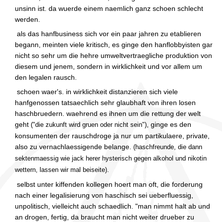
unsinn ist. da wuerde einem naemlich ganz schoen schlecht
werden.
als das hanfbusiness sich vor ein paar jahren zu etablieren
begann, meinten viele kritisch, es ginge den hanflobbyisten gar
nicht so sehr um die hehre umweltvertraegliche produktion von
diesem und jenem, sondern in wirklichkeit und vor allem um
den legalen rausch.
schoen waer's. in wirklichkeit distanzieren sich viele
hanfgenossen tatsaechlich sehr glaubhaft von ihren losen
haschbruedern. waehrend es ihnen um die rettung der welt
geht
, ginge es den
("die zukunft wird gruen oder nicht sein")
konsumenten der rauschdroge ja nur um partikulaere, private,
also zu vernachlaessigende belange.
(haschfreunde, die dann
sektenmaessig wie jack herer hysterisch gegen alkohol und nikotin
.
wettern, lassen wir mal beiseite)
selbst unter kiffenden kollegen hoert man oft, die forderung
nach einer legalisierung von haschisch sei ueberfluessig,
unpolitisch, vielleicht auch schaedlich. "man nimmt halt ab und
an drogen, fertig, da braucht man nicht weiter drueber zu