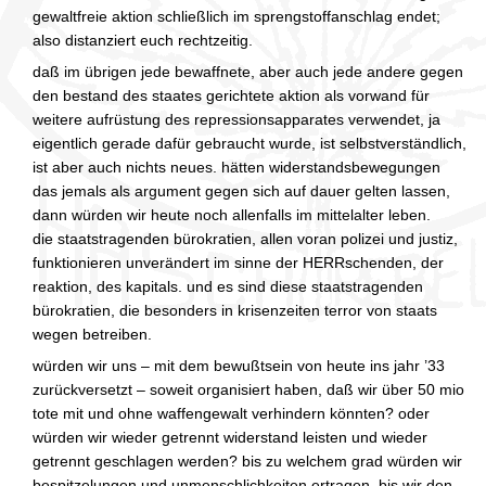
gewaltfreie aktion schließlich im sprengstoffanschlag endet;
also distanziert euch rechtzeitig.
daß im übrigen jede bewaffnete, aber auch jede andere gegen
den bestand des staates gerichtete aktion als vorwand für
weitere aufrüstung des repressionsapparates verwendet, ja
eigentlich gerade dafür gebraucht wurde, ist selbstverständlich,
ist aber auch nichts neues. hätten widerstandsbewegungen
das jemals als argument gegen sich auf dauer gelten lassen,
dann würden wir heute noch allenfalls im mittelalter leben.
die staatstragenden bürokratien, allen voran polizei und justiz,
funktionieren unverändert im sinne der HERRschenden, der
reaktion, des kapitals. und es sind diese staatstragenden
bürokratien, die besonders in krisenzeiten terror von staats
wegen betreiben.
würden wir uns – mit dem bewußtsein von heute ins jahr ’33
zurückversetzt – soweit organisiert haben, daß wir über 50 mio
tote mit und ohne waffengewalt verhindern könnten? oder
würden wir wieder getrennt widerstand leisten und wieder
getrennt geschlagen werden? bis zu welchem grad würden wir
bespitzelungen und unmenschlichkeiten ertragen, bis wir den