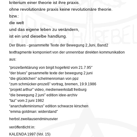
kriterium einer theorie ist ihre praxis.
ohne revolutionäre praxis keine revolutionäre theorie.
bzw.:
die welt
und das eigene leben zu verändern,
ist ein und dieselbe handlung.
Der Blues - gesammelte Texte der Bewegung 2.Juni, Band2
textfragmente komponiert von der unnennbar direkten kommunikation
aus:
“prozeßerklärung von birgit hogefeld vom 21.7.95″
“der blues” gesammelte texte der bewegung 2.juni
“die glücklichen” schelmenroman von ppz
“zum schmücker-prozeß” vortrag, bremen, 19.9.1986
“projekt arthur” video, medienwerkstatt freiburg
“die bewegung 2.juni” edition idee-archiv
“taz” vom 2.juni 1982
“anarchafeminismus” edition schwarze kirschen
“emma goldman: widerstand”
herbst zweitausendminusvier
veröffentlicht in:
KALENDA 1997 (Vol. 15)