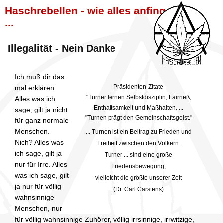
Haschrebellen - wie alles anfing
...
Illegalität - Nein Danke
Ich muß dir das
Präsidenten-Zitate
mal erklären.
"Turner lernen Selbstdisziplin, Fairneß,
Alles was ich
Enthaltsamkeit und Maßhalten. ...
sage, gilt ja nicht
"Turnen prägt den Gemeinschaftsgeist."
für ganz normale
Menschen.
... Turnen ist ein Beitrag zu Frieden und
Nich? Alles was
Freiheit zwischen den Völkern.
ich sage, gilt ja
Turner ... sind eine große
nur für Irre. Alles
Friedensbewegung,
was ich sage, gilt
vielleicht die größte unserer Zeit
ja nur für völlig
(Dr. Carl Carstens)
wahnsinnige
Menschen, nur
für völlig wahnsinnige Zuhörer, völlig irrsinnige, irrwitzige,