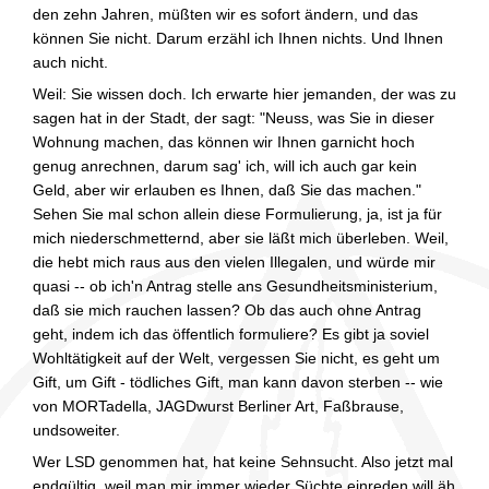
den zehn Jahren, müßten wir es sofort ändern, und das
können Sie nicht. Darum erzähl ich Ihnen nichts. Und Ihnen
auch nicht.
Weil: Sie wissen doch. Ich erwarte hier jemanden, der was zu
sagen hat in der Stadt, der sagt: "Neuss, was Sie in dieser
Wohnung machen, das können wir Ihnen garnicht hoch
genug anrechnen, darum sag' ich, will ich auch gar kein
Geld, aber wir erlauben es Ihnen, daß Sie das machen."
Sehen Sie mal schon allein diese Formulierung, ja, ist ja für
mich niederschmetternd, aber sie läßt mich überleben. Weil,
die hebt mich raus aus den vielen Illegalen, und würde mir
quasi -- ob ich'n Antrag stelle ans Gesundheitsministerium,
daß sie mich rauchen lassen? Ob das auch ohne Antrag
geht, indem ich das öffentlich formuliere? Es gibt ja soviel
Wohltätigkeit auf der Welt, vergessen Sie nicht, es geht um
Gift, um Gift - tödliches Gift, man kann davon sterben -- wie
von MORTadella, JAGDwurst Berliner Art, Faßbrause,
undsoweiter.
Wer LSD genommen hat, hat keine Sehnsucht. Also jetzt mal
endgültig, weil man mir immer wieder Süchte einreden will äh