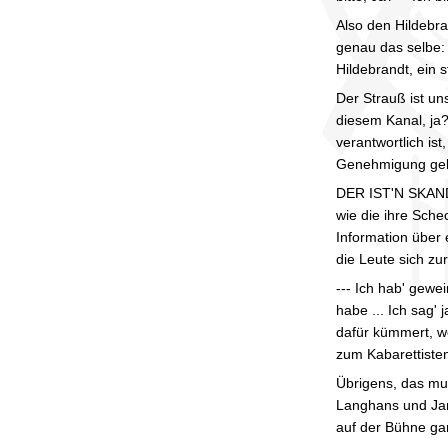
Also den Hildebr
genau das selbe: 
Hildebrandt, ein s
Der Strauß ist un
diesem Kanal, ja?
verantwortlich is
Genehmigung gebau
DER IST'N SKANDAL
wie die ihre Sc
Information über
die Leute sich zu
--- Ich hab' gewe
habe ... Ich sag' 
dafür kümmert, we
zum Kabarettisten
Übrigens, das mu
Langhans und Jan
auf der Bühne ga