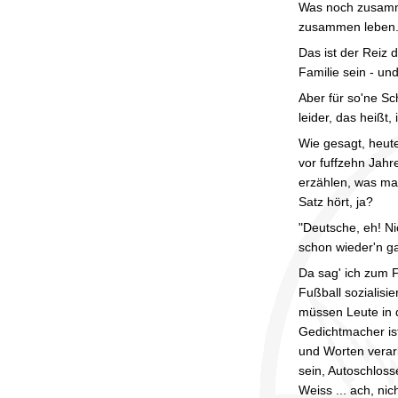
Was noch zusamme
zusammen leben. A
Das ist der Reiz 
Familie sein - un
Aber für so'ne Sc
leider, das heißt,
Wie gesagt, heute
vor fuffzehn Jahr
erzählen, was man
Satz hört, ja?
"Deutsche, eh! N
schon wieder'n ga
Da sag' ich zum F
Fußball sozialisie
müssen Leute in 
Gedichtmacher ist
und Worten verarb
sein, Autoschloss
Weiss ... ach, n