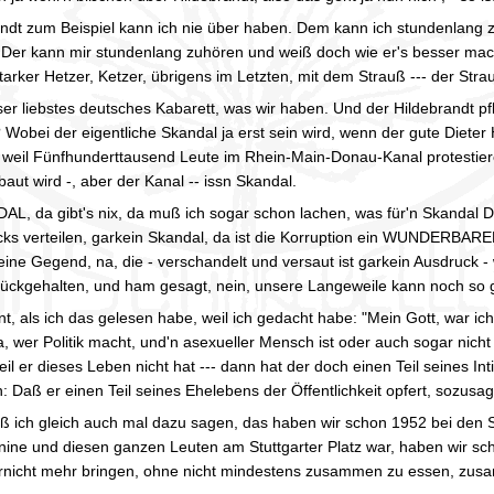
andt zum Beispiel kann ich nie über haben. Dem kann ich stundenlang
Der kann mir stundenlang zuhören und weiß doch wie er's besser macht,
tarker Hetzer, Ketzer, übrigens im Letzten, mit dem Strauß --- der Strau
ser liebstes deutsches Kabarett, was wir haben. Und der Hildebrandt pf
 Wobei der eigentliche Skandal ja erst sein wird, wenn der gute Dieter 
t, weil Fünfhunderttausend Leute im Rhein-Main-Donau-Kanal protestiere
t wird -, aber der Kanal -- issn Skandal.
, da gibt's nix, da muß ich sogar schon lachen, was für'n Skandal DAS
hecks verteilen, garkein Skandal, da ist die Korruption ein WUN
 eine Gegend, na, die - verschandelt und versaut ist garkein Ausdruc
rückgehalten, und ham gesagt, nein, unsere Langeweile kann noch so g
int, als ich das gelesen habe, weil ich gedacht habe: "Mein Gott, war 
ja, wer Politik macht, und'n asexueller Mensch ist oder auch sogar nicht 
il er dieses Leben nicht hat --- dann hat der doch einen Teil seines 
: Daß er einen Teil seines Ehelebens der Öffentlichkeit opfert, sozusa
ß ich gleich auch mal dazu sagen, das haben wir schon 1952 bei den 
ine und diesen ganzen Leuten am Stuttgarter Platz war, haben wir sc
rnicht mehr bringen, ohne nicht mindestens zusammen zu essen, zus