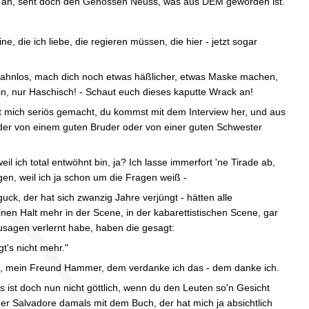
t an, seht doch den Genossen Neuss, was aus DEM geworden ist."
, die ich liebe, die regieren müssen, die hier - jetzt sogar
 zahnlos, mach dich noch etwas häßlicher, etwas Maske machen,
ain, nur Haschisch! - Schaut euch dieses kaputte Wrack an!
t mich seriös gemacht, du kommst mit dem Interview her, und aus
der von einem guten Bruder oder von einer guten Schwester
l ich total entwöhnt bin, ja? Ich lasse immerfort 'ne Tirade ab,
agen, weil ich ja schon um die Fragen weiß -
uck, der hat sich zwanzig Jahre verjüngt - hätten alle
inen Halt mehr in der Scene, in der kabarettistischen Scene, gar
sagen verlernt habe, haben die gesagt:
t's nicht mehr."
äh, mein Freund Hammer, dem verdanke ich das - dem danke ich.
 ist doch nun nicht göttlich, wenn du den Leuten so'n Gesicht
alvadore damals mit dem Buch, der hat mich ja absichtlich