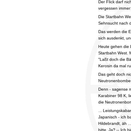
Der Flick darf ni
vergessen immer
Die Startbahn We
Sehnsucht nach d
Das werden die E
sich ausdenkt, un
Heute gehen die 
Startbahn West. 
"Laßt doch die Bä
Kerosin da mal r
Das geht doch nic
Neutronenbombe
Denn - sagense ni
Karabiner 98 K, l
die Neutronenbom
... Leistungskaba
Japanisch - ich 
Hildebrandt, äh ..
bitte, Ja? -- Ich 