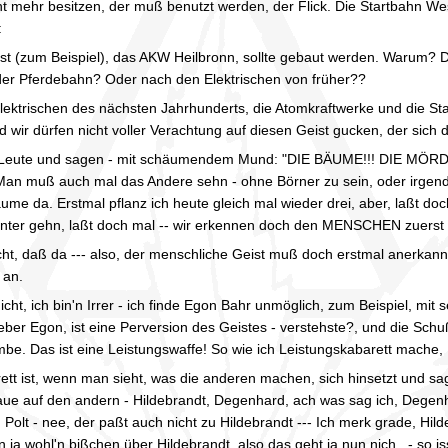
cht mehr besitzen, der muß benutzt werden, der Flick. Die Startbahn W
:
st (zum Beispiel), das AKW Heilbronn, sollte gebaut werden. Warum? D
er Pferdebahn? Oder nach den Elektrischen von früher??
lektrischen des nächsten Jahrhunderts, die Atomkraftwerke und die S
d wir dürfen nicht voller Verachtung auf diesen Geist gucken, der sich d
Leute und sagen - mit schäumendem Mund: "DIE BÄUME!!! DIE MÖRDER!!!
Man muß auch mal das Andere sehn - ohne Börner zu sein, oder irgen
ume da. Erstmal pflanz ich heute gleich mal wieder drei, aber, laßt do
unter gehn, laßt doch mal -- wir erkennen doch den MENSCHEN zuerst
ht, daß da --- also, der menschliche Geist muß doch erstmal anerkannt
 an.
cht, ich bin'n Irrer - ich finde Egon Bahr unmöglich, zum Beispiel, mi
ieber Egon, ist eine Perversion des Geistes - verstehste?, und die Schuß
be. Das ist eine Leistungswaffe! So wie ich Leistungskabarett mache,
rett ist, wenn man sieht, was die anderen machen, sich hinsetzt und sag
baue auf den andern - Hildebrandt, Degenhard, ach was sag ich, Degen
. Polt - nee, der paßt auch nicht zu Hildebrandt --- Ich merk grade, Hilde
bin ja wohl'n bißchen über Hildebrandt, also das geht ja nun nich , - so is