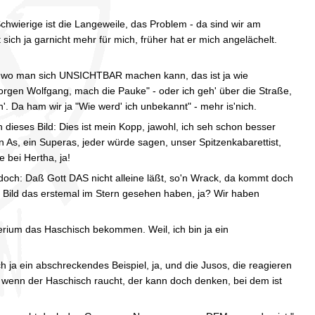
 Schwierige ist die Langeweile, das Problem - da sind wir am
 sich ja garnicht mehr für mich, früher hat er mich angelächelt.
en, wo man sich UNSICHTBAR machen kann, das ist ja wie
orgen Wolfgang, mach die Pauke" - oder ich geh' über die Straße,
ch'. Da ham wir ja "Wie werd' ich unbekannt" - mehr is'nich.
ch dieses Bild: Dies ist mein Kopp, jawohl, ich seh schon besser
 As, ein Superas, jeder würde sagen, unser Spitzenkabarettist,
e bei Hertha, ja!
 doch: Daß Gott DAS nicht alleine läßt, so'n Wrack, da kommt doch
s Bild das erstemal im Stern gesehen haben, ja? Wir haben
terium das Haschisch bekommen. Weil, ich bin ja ein
ch ja ein abschreckendes Beispiel, ja, und die Jusos, die reagieren
nn der Haschisch raucht, der kann doch denken, bei dem ist