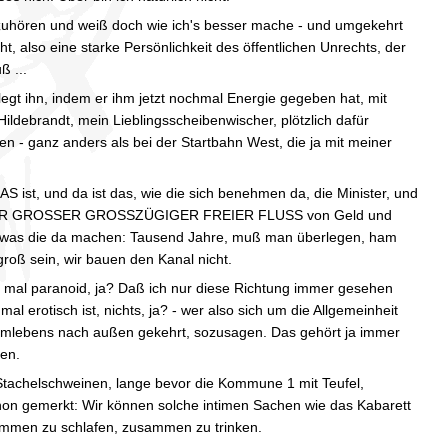
 zuhören und weiß doch wie ich's besser mache - und umgekehrt
 also eine starke Persönlichkeit des öffentlichen Unrechts, der
ß ...
legt ihn, indem er ihm jetzt nochmal Energie gegeben hat, mit
Hildebrandt, mein Lieblingsscheibenwischer, plötzlich dafür
n - ganz anders als bei der Startbahn West, die ja mit meiner
 ist, und da ist das, wie die sich benehmen da, die Minister, und
DERBARER GROSSER GROSSZÜGIGER FREIER FLUSS von Geld und
k - was die da machen: Tausend Jahre, muß man überlegen, ham
roß sein, wir bauen den Kanal nicht.
ich mal paranoid, ja? Daß ich nur diese Richtung immer gesehen
mal erotisch ist, nichts, ja? - wer also sich um die Allgemeinheit
Intimlebens nach außen gekehrt, sozusagen. Das gehört ja immer
gen.
Stachelschweinen, lange bevor die Kommune 1 mit Teufel,
hon gemerkt: Wir können solche intimen Sachen wie das Kabarett
ammen zu schlafen, zusammen zu trinken.