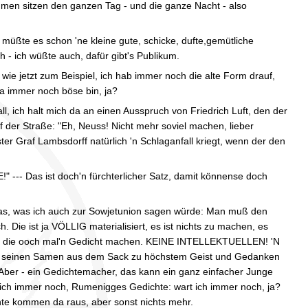
n sitzen den ganzen Tag - und die ganze Nacht - also
müßte es schon 'ne kleine gute, schicke, dufte,gemütliche
h - ich wüßte auch, dafür gibt's Publikum.
wie jetzt zum Beispiel, ich hab immer noch die alte Form drauf,
 ja immer noch böse bin, ja?
l, ich halt mich da an einen Ausspruch von Friedrich Luft, den der
f der Straße: "Eh, Neuss! Nicht mehr soviel machen, lieber
ter Graf Lambsdorff natürlich 'n Schlaganfall kriegt, wenn der den
--- Das ist doch'n fürchterlicher Satz, damit könnense doch
etwas, was ich auch zur Sowjetunion sagen würde: Man muß den
. Die ist ja VÖLLIG materialisiert, es ist nichts zu machen, es
en, die ooch mal'n Gedicht machen. KEINE INTELLEKTUELLEN! 'N
ner der seinen Samen aus dem Sack zu höchstem Geist und Gedanken
ch. Aber - ein Gedichtemacher, das kann ein ganz einfacher Junge
art ich immer noch, Rumenigges Gedichte: wart ich immer noch, ja?
hte kommen da raus, aber sonst nichts mehr.