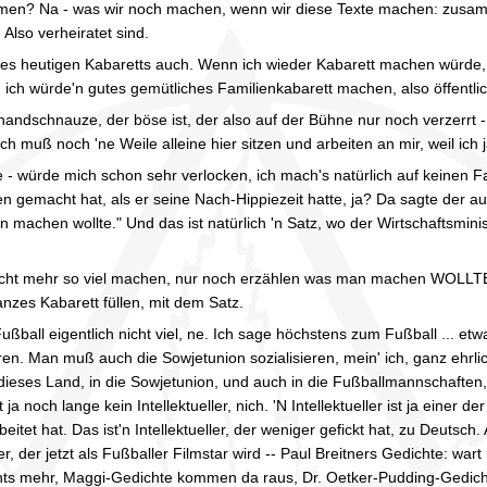
n? Na - was wir noch machen, wenn wir diese Texte machen: zusamme
lso verheiratet sind.
des heutigen Kabaretts auch. Wenn ich wieder Kabarett machen würde, 
d ich würde'n gutes gemütliches Familienkabarett machen, also öffentlic
handschnauze, der böse ist, der also auf der Bühne nur noch verzerrt - 
 ich muß noch 'ne Weile alleine hier sitzen und arbeiten an mir, weil ich
 - würde mich schon sehr verlocken, ich mach's natürlich auf keinen Fal
en gemacht hat, als er seine Nach-Hippiezeit hatte, ja? Da sagte der au
 machen wollte." Und das ist natürlich 'n Satz, wo der Wirtschaftsminis
icht mehr so viel machen, nur noch erzählen was man machen WOLLTE!" 
nzes Kabarett füllen, mit dem Satz.
ußball eigentlich nicht viel, ne. Ich sage höchstens zum Fußball ... 
ren. Man muß auch die Sowjetunion sozialisieren, mein' ich, ganz ehrlich
dieses Land, in die Sowjetunion, und auch in die Fußballmannschaft
 ja noch lange kein Intellektueller, nich. 'N Intellektueller ist ja ei
eitet hat. Das ist'n Intellektueller, der weniger gefickt hat, zu Deuts
er, der jetzt als Fußballer Filmstar wird -- Paul Breitners Gedichte: w
ichts mehr, Maggi-Gedichte kommen da raus, Dr. Oetker-Pudding-Gedic