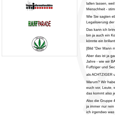
lallen lassen, we
Menschheit - stimm
Wie Sie sagten e
Legalisierung de
Das kann ich bring
bin ja auch ein K
könnte ein brill
[Bild "Der Mann m
Aber das ist ja ga
Jahre - wie wir 
Fuffziger und Sec
als ACHTZIGER 
Warum? Wir haben 
euch vor, Leute, 
das kommt also je
Also die Gruppe 47
ja immer nur rein
ich irgendwo was 