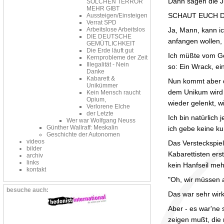
Dann sagen die J
SOLCHEN TERROR
MEHR GIBT
SCHAUT EUCH D
Aussteigen/Einsteigen
Verrat SPD
Ja, Mann, kann ich
Arbeitslose Arbeitslos
DIE DEUTSCHE
anfangen wollen,
GEMÜTLICHKEIT
Die Erde läuft gut
Ich müßte vom Ge
Kernprobleme der Zeit
Illegalität - Nein
so: Ein Wrack, ei
Danke
Kabarett &
Nun kommt aber d
Unikümmer
dem Unikum wird 
Kein Mensch raucht
Opium,
wieder gelenkt, wi
Verlorene Elche
der Letzte
Ich bin natürlich
Wer war Wolfgang Neuss
Günther Wallraff: Meskalin
ich gebe keine ku
Geschichte der Autonomen
videos
Das Versteckspiel
bilder
Kabarettisten ers
archiv
links
kein Hanfseil me
kontakt
"Oh, wir müssen a
besuche auch:
Das war sehr wir
Aber - es war'ne 
zeigen mußt, di