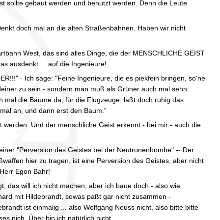
est sollte gebaut werden und benutzt werden. Denn die Leute
enkt doch mal an die alten Straßenbahnen. Haben wir nicht
tartbahn West, das sind alles Dinge, die der MENSCHLICHE GEIST
as ausdenkt ... auf die Ingenieure!
" - Ich sage: "Feine Ingenieure, die es piekfein bringen, so'ne
deiner zu sein - sondern man muß als Grüner auch mal sehn:
ch mal die Bäume da, für die Flugzeuge, laßt doch ruhig das
 mal an, und dann erst den Baum."
 werden. Und der menschliche Geist erkennt - bei mir - auch die
t seiner "Perversion des Geistes bei der Neutronenbombe" -- Der
waffen hier zu tragen, ist eine Perversion des Geistes, aber nicht
 Herr Egon Bahr!
t, das will ich nicht machen, aber ich baue doch - also wie
hard mit Hildebrandt, sowas paßt gar nicht zusammen -
brandt ist einmalig ... also Wolfgang Neuss nicht, also bitte bitte
ses nich. Über bin ich natürlich nicht.