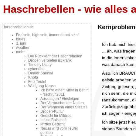
Haschrebellen - wie alles a
Kernprobleme
haschrebellen.de
Frei sein, high sein, immer dabei sein!
blues
2. juni
Ich hab mich hier
weather
... äh, was fragen
mehr
Die Rückkehr der Haschrebellen
in die Innerlichke
Drogen verbieten ist krank
was danach kam,
Timothy Leary
cybertribe
Also, ich BRAUCHE
Dealer Special
Knofo
geistig arbeiten 
Fritz Teufel
Wolfgang Neuss
Zeitung gelesen, 
Ich hatte einen Kiffer in Berlin
nich sehn, die mi
- Nachruf 2011
Aussteigen / Einsteigen
ranzukommen, die 
Der Vorraucher der Nation
Zurückgezogenheit
Der Wahnsinn eines Staates
Drogen-Kultur
ich sagen - einge
Gedicht für Mildred
Letzte Botschaft
Ich sitze jetzt h
letztes Gedicht
sieben Stunden nu
Neuss wird vom Teufel
geritten