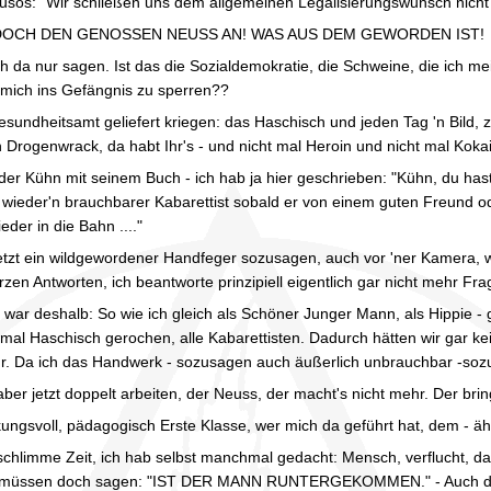
usos: "Wir schließen uns dem allgemeinen Legalisierungswunsch nich
OCH DEN GENOSSEN NEUSS AN! WAS AUS DEM GEWORDEN IST!
 da nur sagen. Ist das die Sozialdemokratie, die Schweine, die ich meine
 mich ins Gefängnis zu sperren??
sundheitsamt geliefert kriegen: das Haschisch und jeden Tag 'n Bild,
n Drogenwrack, da habt Ihr's - und nicht mal Heroin und nicht mal Kok
er Kühn mit seinem Buch - ich hab ja hier geschrieben: "Kühn, du has
wieder'n brauchbarer Kabarettist sobald er von einem guten Freund o
eder in die Bahn ...."
 jetzt ein wildgewordener Handfeger sozusagen, auch vor 'ner Kamera, wei
rzen Antworten, ich beantworte prinzipiell eigentlich gar nicht mehr Fr
 war deshalb: So wie ich gleich als Schöner Junger Mann, als Hippie - g
tmal Haschisch gerochen, alle Kabarettisten. Dadurch hätten wir gar ke
hr. Da ich das Handwerk - sozusagen auch äußerlich unbrauchbar -sozu
ber jetzt doppelt arbeiten, der Neuss, der macht's nicht mehr. Der bring
kungsvoll, pädagogisch Erste Klasse, wer mich da geführt hat, dem - 
schlimme Zeit, ich hab selbst manchmal gedacht: Mensch, verflucht, das
e müssen doch sagen: "IST DER MANN RUNTERGEKOMMEN." - Auch der S