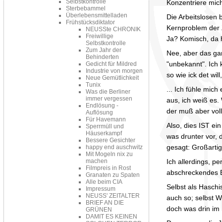
Selbstkontrolle
Konzentriere mic
Sterbebammel
Überlebensmittelladen
Die Arbeitslosen 
Frühstücksdiktator
Kernproblem der Ze
NEUSSte CHRONIK
Freiwillige
Ja? Komisch, da h
Selbstkontrolle
Zum Jahr der
Nee, aber das ga
Behinderten
"unbekannt". Ich 
Gedicht für Mildred
Industrie von morgen
so wie ick det wil
Neue Gemütlichkeit
Tunix
... Ich fühle mich
Was die Berliner
immer vergessen
aus, ich weiß es.
Endlösung -
der muß aber voll
Auflösung
Für Havemann
Also, dies IST ei
Sperrmüll und
Häuserkampf
was drunter vor, 
Bessere Gesichter
gesagt: Großartig
happy end auschwitz
Mit Mogeln nix zu
Ich allerdings, p
machen
Filmpreis in Rost
abschreckendes Bei
Granaten zu Spaten
Alle beim CIA
Selbst als Haschi
Impressum
NEUSS' ZEITALTER
auch so; selbst
BRIEF AN DIE
doch was drin im 
GRÜNEN
DAMIT ES KEINEN