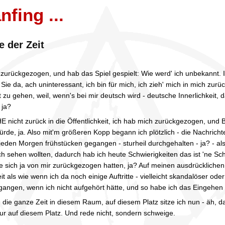
nfing ...
 der Zeit
 zurückgezogen, und hab das Spiel gespielt: Wie werd' ich unbekannt. I
 Sie da, ach uninteressant, ich bin für mich, ich zieh' mich in mich zurü
it zu gehen, weil, wenn's bei mir deutsch wird - deutsche Innerlichkeit,
 ja?
 nicht zurück in die Öffentlichkeit, ich hab mich zurückgezogen, und B
würde, ja. Also mit'm größeren Kopp begann ich plötzlich - die Nachric
jeden Morgen frühstücken gegangen - sturheil durchgehalten - ja? - als
ch sehen wollten, dadurch hab ich heute Schwierigkeiten das ist 'ne S
sich ja von mir zurückgezogen hatten, ja? Auf meinen ausdrücklichen 
 als wie wenn ich da noch einige Auftritte - vielleicht skandalöser oder
gangen, wenn ich nicht aufgehört hätte, und so habe ich das Eingehen 
ier, die ganze Zeit in diesem Raum, auf diesem Platz sitze ich nun - äh,
r auf diesem Platz. Und rede nicht, sondern schweige.