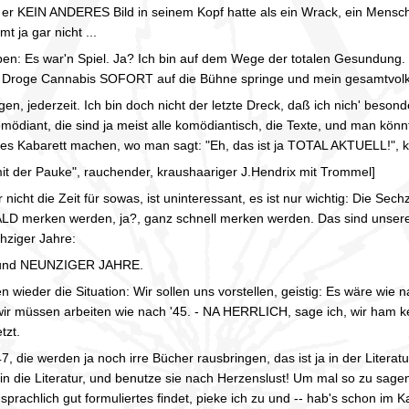
il er KEIN ANDERES Bild in seinem Kopf hatte als ein Wrack, ein Mensch, 
t ja gar nicht ...
ben: Es war'n Spiel. Ja? Ich bin auf dem Wege der totalen Gesundung
r Droge Cannabis SOFORT auf die Bühne springe und mein gesamtvolkswi
en, jederzeit. Ich bin doch nicht der letzte Dreck, daß ich nich' besonde
omödiant, die sind ja meist alle komödiantisch, die Texte, und man könn
antes Kabarett machen, wo man sagt: "Eh, das ist ja TOTAL AKTUELL!",
it der Pauke", rauchender, kraushaariger J.Hendrix mit Trommel]
r nicht die Zeit für sowas, ist uninteressant, es ist nur wichtig: Die Sec
BALD merken werden, ja?, ganz schnell merken werden. Das sind unser
hziger Jahre:
und NEUNZIGER JAHRE.
wieder die Situation: Wir sollen uns vorstellen, geistig: Es wäre wie na
wir müssen arbeiten wie nach '45. - NA HERRLICH, sage ich, wir ham k
tzt.
, die werden ja noch irre Bücher rausbringen, das ist ja in der Literatur
 in die Literatur, und benutze sie nach Herzenslust! Um mal so zu sagen:
sprachlich gut formuliertes findet, pieke ich zu und -- hab's schon im K