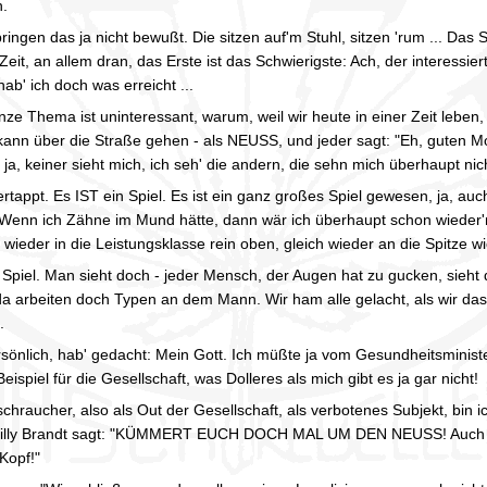
h.
bringen das ja nicht bewußt. Die sitzen auf'm Stuhl, sitzen 'rum ... Das
it, an allem dran, das Erste ist das Schwierigste: Ach, der interessiert
ab' ich doch was erreicht ...
nze Thema ist uninteressant, warum, weil wir heute in einer Zeit leb
kann über die Straße gehen - als NEUSS, und jeder sagt: "Eh, guten M
l, ja, keiner sieht mich, ich seh' die andern, die sehn mich überhaupt ni
 ertappt. Es IST ein Spiel. Es ist ein ganz großes Spiel gewesen, ja, au
 Wenn ich Zähne im Mund hätte, dann wär ich überhaupt schon wieder'n
 wieder in die Leistungsklasse rein oben, gleich wieder an die Spitze wi
n Spiel. Man sieht doch - jeder Mensch, der Augen hat zu gucken, sieht
da arbeiten doch Typen an dem Mann. Wir ham alle gelacht, als wir da
.
ersönlich, hab' gedacht: Mein Gott. Ich müßte ja vom Gesundheitsminis
spiel für die Gesellschaft, was Dolleres als mich gibt es ja gar nicht!
schraucher, also als Out der Gesellschaft, als verbotenes Subjekt, bin i
 Willy Brandt sagt: "KÜMMERT EUCH DOCH MAL UM DEN NEUSS! Auch we
Kopf!"