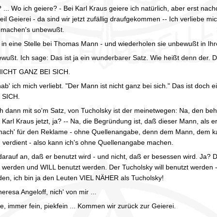
? ... Wo ich geiere? - Bei Karl Kraus geiere ich natürlich, aber erst na
weil Geierei - da sind wir jetzt zufällig draufgekommen -- Ich verliebe 
n machen's unbewußt.
h in eine Stelle bei Thomas Mann - und wiederholen sie unbewußt in I
ußt. Ich sage: Das ist ja ein wunderbarer Satz. Wie heißt denn der. D
ICHT GANZ BEI SICH.
ab' ich mich verliebt. "Der Mann ist nicht ganz bei sich." Das ist do
 SICH.
 dann mit so'm Satz, von Tucholsky ist der meinetwegen: Na, den beha
 Karl Kraus jetzt, ja? -- Na, die Begründung ist, daß dieser Mann, als
h mach' für den Reklame - ohne Quellenangabe, denn dem Mann, dem ka
 verdient - also kann ich's ohne Quellenangabe machen.
arauf an, daß er benutzt wird - und nicht, daß er besessen wird. Ja? D
t werden und WILL benutzt werden. Der Tucholsky will benutzt werden 
den, ich bin ja den Leuten VIEL NÄHER als Tucholsky!
heresa Angeloff, nich' von mir ...
, immer fein, piekfein ... Kommen wir zurück zur Geierei.